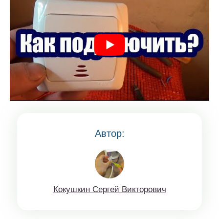
Автор:
Кoкушкин Сeргей Виктopoвич