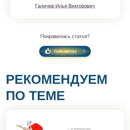
Гaличeв Илья Виктoрoвич
Понравилась статья?
0
Лайк автору
РЕКОМЕНДУЕМ
ПО ТЕМЕ