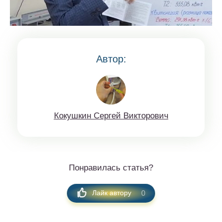
Автор:
Кoкушкин Сeргей Виктopoвич
Понравилась статья?
0
Лайк автору