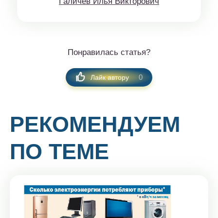
Гaличeв Илья Виктoрoвич
Понравилась статья?
0
Лайк автору
РЕКОМЕНДУЕМ
ПО ТЕМЕ