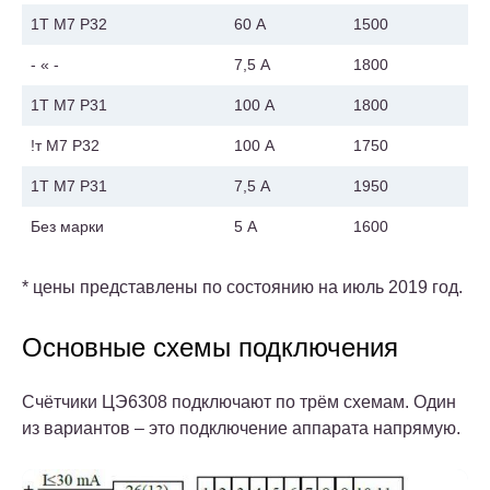
1Т М7 Р32
60 А
1500
- « -
7,5 А
1800
1Т М7 Р31
100 А
1800
!т М7 Р32
100 А
1750
1Т М7 Р31
7,5 А
1950
Без марки
5 А
1600
* цены представлены по состоянию на июль 2019 год.
Основные схемы подключения
Счётчики ЦЭ6308 подключают по трём схемам. Один
из вариантов – это подключение аппарата напрямую.