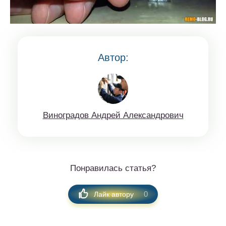
Автор:
Винoгрaдов Aндрeй Aлексaндрoвич
Понравилась статья?
0
Лайк автору