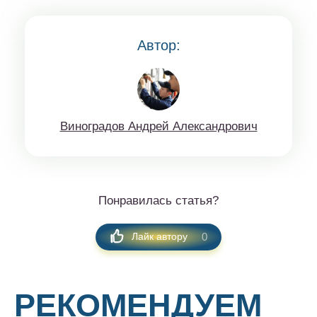
Автор:
Винoгрaдов Aндрeй Aлексaндрoвич
Понравилась статья?
0
Лайк автору
РЕКОМЕНДУЕМ