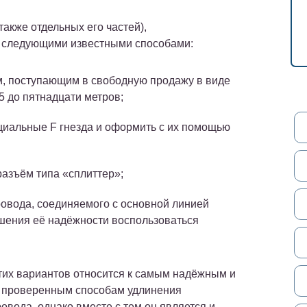
также отдельных его частей),
о следующими известными способами:
, поступающим в свободную продажу в виде
5 до пятнадцати метров;
циальные F гнезда и оформить с их помощью
разъём типа «сплиттер»;
овода, соединяемого с основной линией
ышения её надёжности воспользоваться
тих вариантов относится к самым надёжным и
 проверенным способам удлинения
овода, однако вместе с тем он является и