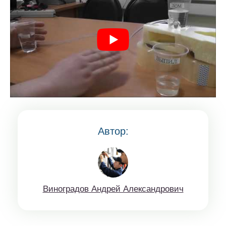
Автор:
Винoгрaдов Aндрeй Aлексaндрoвич