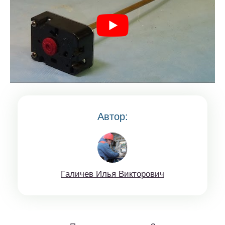
Автор:
Гaличeв Илья Виктoрoвич