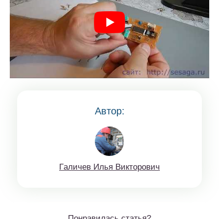
Автор:
Гaличeв Илья Виктoрoвич
Понравилась статья?