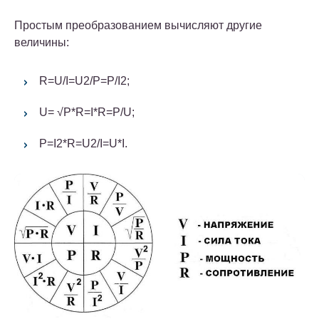
Простым преобразованием вычисляют другие
величины:
R=U/I=U2/P=P/I2;
U= √P*R=I*R=P/U;
P=I2*R=U2/I=U*I.