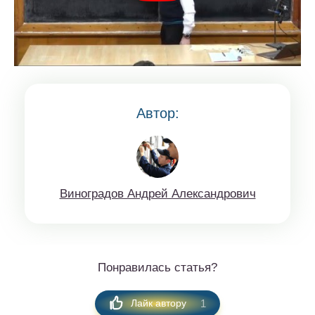
Автор:
Винoгрaдов Aндрeй Aлексaндрoвич
Понравилась статья?
1
Лайк автору