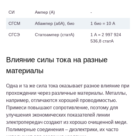
единиц
обозначения
перевода
СИ
Ампер (А)
-
СГСМ
Абампер (абА), био
1 био = 10 А
СГСЭ
Статоампер (статА)
1 А = 2 997 924
536,8 статА
Влияние силы тока на разные
материалы
Одна и та же сила тока оказывает разное влияние при
прохождении через различные материалы. Металлы,
например, отличаются хорошей проводимостью.
Примеси повышают сопротивление, поэтому для
улучшения экономических показателей линии
электропередач создают из хорошо очищенной меди.
Полимерные соединения – диэлектрики, их часто