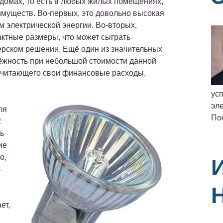
 домах, то есть в любых жилых помещениях,
муществ. Во-первых, это довольно высокая
 электрической энергии. Во-вторых,
актные размеры, что может сыграть
ерском решении. Ещё один из значительных
ёжность при небольшой стоимости данной
, считающего свои финансовые расходы,
ус
эле
ля
По
2
ть
ие
о,
ь
ет,