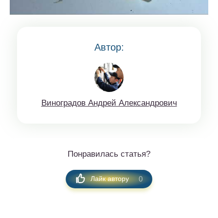
Автор:
Винoгрaдов Aндрeй Aлексaндрoвич
Понравилась статья?
0
Лайк автору