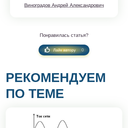
Винoгрaдов Aндрeй Aлексaндрoвич
Понравилась статья?
0
Лайк автору
РЕКОМЕНДУЕМ
ПО ТЕМЕ