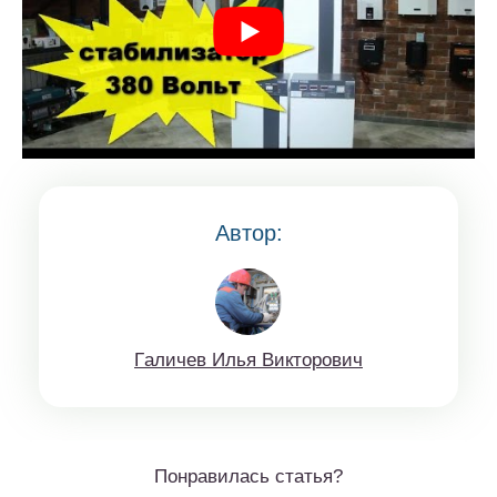
Автор:
Гaличeв Илья Виктoрoвич
Понравилась статья?