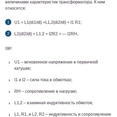
величинами характеристик трансформатора.
К ним
относятся:
U1 = L1(di1/dt) +L1,2(di2/dt) + I1 R1;
L2(dI2/dt) + L1.2 + I2R2 = — I2RH,
где:
U1 – мгновенное напряжение в первичной
катушке;
I1 и I2 – сила тока в обмотках;
RH – сопротивление в нагрузке;
L1,2 – взаимная индуктивность обмоток;
L1, R1, и L2, R2 – индуктивность и сопротивление