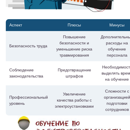
Аспект
Плюсы
Минусы
Повышение
Дополнительн
безопасности и
расходы на
Безопасность труда
уменьшение риска
обучение
травмирования
персонала
Необходимост
Соблюдение
Предотвращение
выделять вре
законодательства
штрафов
на обучение
Сложности с
Увеличение
Профессиональный
организацие
качества работы с
уровень
подготовки
электроустановками
сотрудников