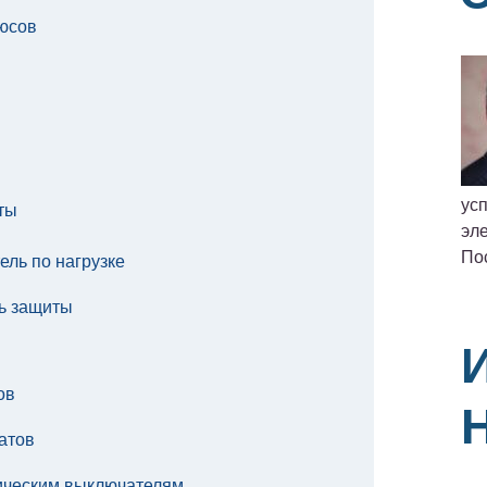
люсов
ус
ты
эле
По
ль по нагрузке
ть защиты
ов
атов
ическим выключателям