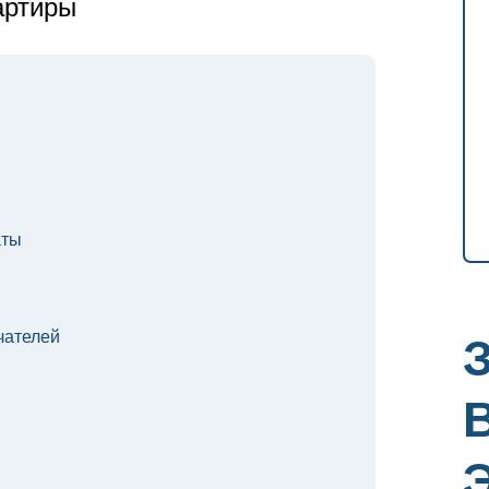
артиры
аты
чателей