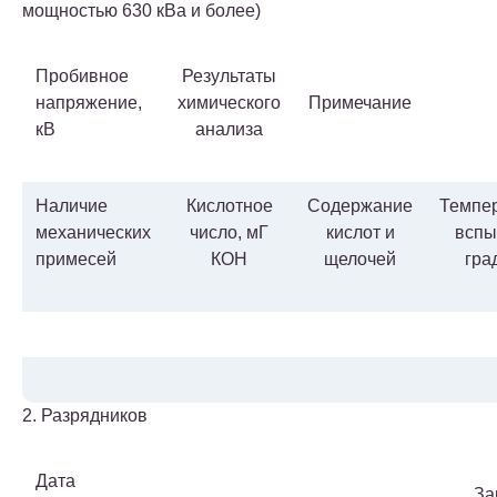
мощностью 630 кВа и более)
Пробивное
Результаты
напряжение,
химического
Примечание
кВ
анализа
Наличие
Кислотное
Содержание
Темпе
механических
число, мГ
кислот и
вспы
примесей
КОН
щелочей
гра
2. Разрядников
Дата
За