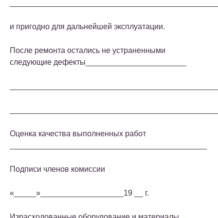
_______________________________________________
и пригодно для дальнейшей эксплуатации.
После ремонта остались не устраненными
следующие дефекты_______________________
_______________________________________________
_______________________________________________
Оценка качества выполненных работ
_____________________________________________
Подписи членов комиссии
«_____»___________________19 __ г.
Израсходованные оборудование и материалы