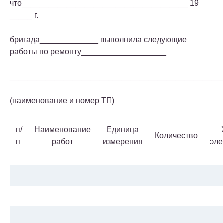
что_____________________________________ 19
_____ г.
бригада_____________ выполнила следующие
работы по ремонту___________________
_______________________________________________
(наименование и номер ТП)
п/
Наименование
Единица
Количество
п
работ
измерения
эле