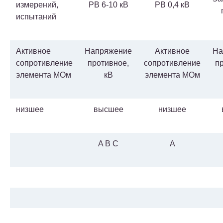
измерений,
РВ 6-10 кВ
РВ 0,4 кВ
испытаний
Активное
Напряжение
Активное
На
сопротивление
противное,
сопротивление
п
элемента МОм
кВ
элемента МОм
низшее
высшее
низшее
A B C
A